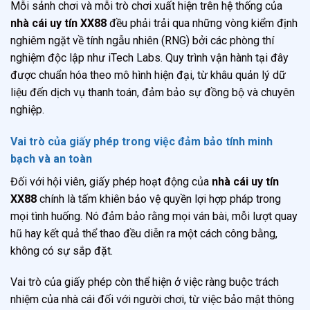
Mỗi sảnh chơi và mỗi trò chơi xuất hiện trên hệ thống của
nhà cái uy tín XX88
đều phải trải qua những vòng kiểm định
nghiêm ngặt về tính ngẫu nhiên (RNG) bởi các phòng thí
nghiệm độc lập như iTech Labs. Quy trình vận hành tại đây
được chuẩn hóa theo mô hình hiện đại, từ khâu quản lý dữ
liệu đến dịch vụ thanh toán, đảm bảo sự đồng bộ và chuyên
nghiệp.
Vai trò của giấy phép trong việc đảm bảo tính minh
bạch và an toàn
Đối với hội viên, giấy phép hoạt động của
nhà cái uy tín
XX88
chính là tấm khiên bảo vệ quyền lợi hợp pháp trong
mọi tình huống. Nó đảm bảo rằng mọi ván bài, mỗi lượt quay
hũ hay kết quả thể thao đều diễn ra một cách công bằng,
không có sự sắp đặt.
Vai trò của giấy phép còn thể hiện ở việc ràng buộc trách
nhiệm của nhà cái đối với người chơi, từ việc bảo mật thông