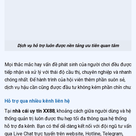
Dịch vụ hỗ trợ luôn được nền tảng ưu tiên quan tâm
Mọi thắc mắc hay vấn đề phát sinh của người chơi đều được
tiếp nhận và xử lý với thái độ cầu thị, chuyên nghiệp và nhanh
chóng nhất. Để hành trình của hội viên thêm phần suôn sẻ,
dịch vụ hậu cần cũng được đầu tư không kém phần chỉn chu:
Hỗ trợ qua nhiều kênh liên hệ
Tại
nhà cái uy tín XX88
, khoảng cách giữa người dùng và hệ
thống quản trị luôn được thu hẹp tối đa thông qua hệ thống
hỗ trợ đa kênh. Bạn có thể dễ dàng kết nối với đội ngũ tư vấn
qua Live Chat trực tuyến trên website, Hotline, Telegram,