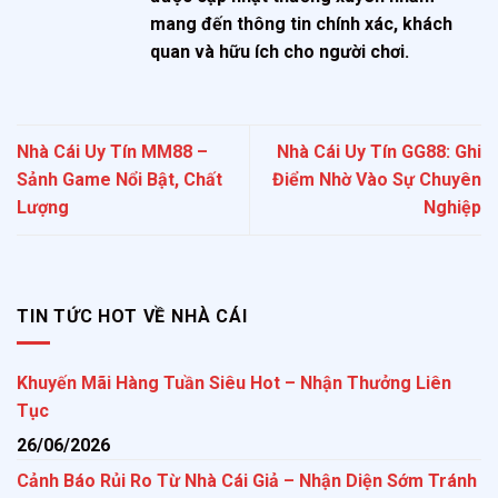
mang đến thông tin chính xác, khách
quan và hữu ích cho người chơi.
Nhà Cái Uy Tín MM88 –
Nhà Cái Uy Tín GG88: Ghi
Sảnh Game Nổi Bật, Chất
Điểm Nhờ Vào Sự Chuyên
Lượng
Nghiệp
TIN TỨC HOT VỀ NHÀ CÁI
Khuyến Mãi Hàng Tuần Siêu Hot – Nhận Thưởng Liên
Tục
26/06/2026
Cảnh Báo Rủi Ro Từ Nhà Cái Giả – Nhận Diện Sớm Tránh