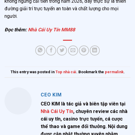
không ngừng cải tiến trong năm 2026, đây thực sự là thiên
đường giải trí trực tuyến an toàn và chất lượng cho mọi
người.
Đọc thêm:
Nhà Cái Uy Tín MM88
This entry was posted in
Top nhà cái
. Bookmark the
permalink
.
CEO KIM
CEO KIM là tác giả và biên tập viên tại
Nhà Cái Uy Tín
, chuyên review các nhà
cái uy tín, casino trực tuyến, cá cược
thể thao và game đổi thưởng. Nội dung
được cập nhật thường xuyên nhằm