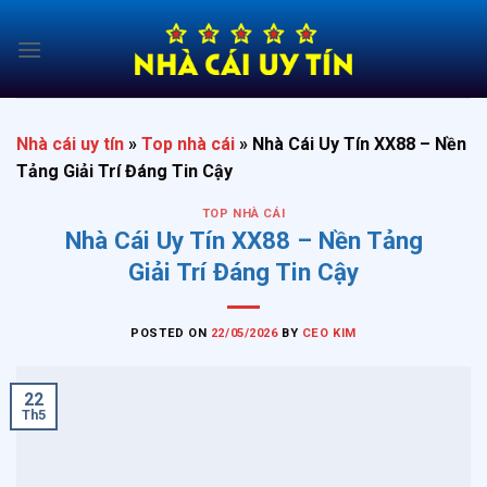
Skip
to
content
Nhà cái uy tín
»
Top nhà cái
»
Nhà Cái Uy Tín XX88 – Nền
Tảng Giải Trí Đáng Tin Cậy
TOP NHÀ CÁI
Nhà Cái Uy Tín XX88 – Nền Tảng
Giải Trí Đáng Tin Cậy
POSTED ON
22/05/2026
BY
CEO KIM
22
Th5