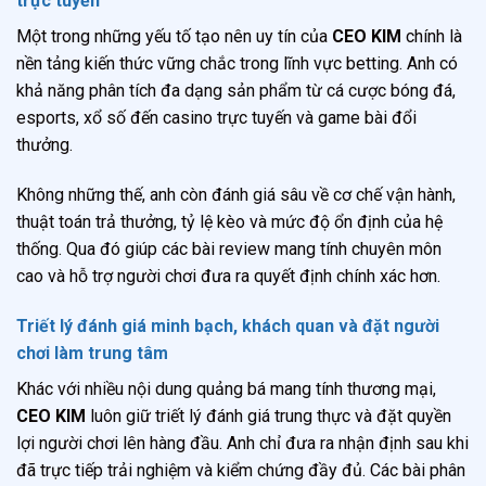
trực tuyến
Một trong những yếu tố tạo nên uy tín của
CEO KIM
chính là
nền tảng kiến thức vững chắc trong lĩnh vực betting. Anh có
khả năng phân tích đa dạng sản phẩm từ cá cược bóng đá,
esports, xổ số đến casino trực tuyến và game bài đổi
thưởng.
Không những thế, anh còn đánh giá sâu về cơ chế vận hành,
thuật toán trả thưởng, tỷ lệ kèo và mức độ ổn định của hệ
thống. Qua đó giúp các bài review mang tính chuyên môn
cao và hỗ trợ người chơi đưa ra quyết định chính xác hơn.
Triết lý đánh giá minh bạch, khách quan và đặt người
chơi làm trung tâm
Khác với nhiều nội dung quảng bá mang tính thương mại,
CEO KIM
luôn giữ triết lý đánh giá trung thực và đặt quyền
lợi người chơi lên hàng đầu. Anh chỉ đưa ra nhận định sau khi
đã trực tiếp trải nghiệm và kiểm chứng đầy đủ. Các bài phân