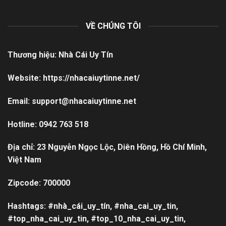
VỀ CHÚNG TÔI
Thương hiệu:
Nhà Cái Uy Tín
Website:
https://nhacaiuytinne.net/
Email:
support@nhacaiuytinne.net
Hotline: 0942 763 518
Địa chỉ: 23 Nguyễn Ngọc Lộc, Diên Hồng, Hồ Chí Minh,
Việt Nam
Zipcode: 700000
Hashtags: #nhà_cái_uy_tín, #nha_cai_uy_tin,
#top_nha_cai_uy_tin, #top_10_nha_cai_uy_tin,