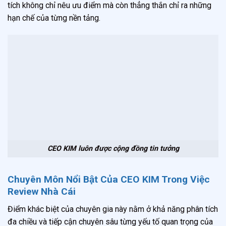
tích không chỉ nêu ưu điểm mà còn thẳng thắn chỉ ra những
hạn chế của từng nền tảng.
CEO KIM luôn được cộng đồng tin tưởng
Chuyên Môn Nổi Bật Của CEO KIM Trong Việc
Review Nhà Cái
Điểm khác biệt của chuyên gia này nằm ở khả năng phân tích
đa chiều và tiếp cận chuyên sâu từng yếu tố quan trọng của