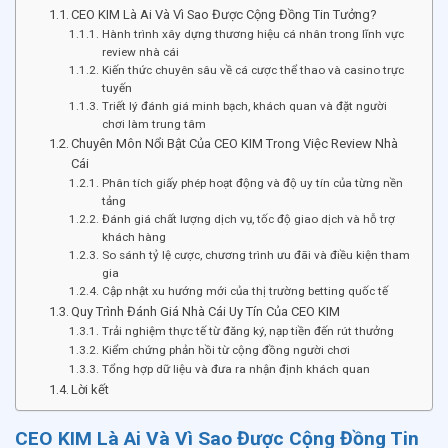
CEO KIM Là Ai Và Vì Sao Được Cộng Đồng Tin Tưởng?
Hành trình xây dựng thương hiệu cá nhân trong lĩnh vực
review nhà cái
Kiến thức chuyên sâu về cá cược thể thao và casino trực
tuyến
Triết lý đánh giá minh bạch, khách quan và đặt người
chơi làm trung tâm
Chuyên Môn Nổi Bật Của CEO KIM Trong Việc Review Nhà
Cái
Phân tích giấy phép hoạt động và độ uy tín của từng nền
tảng
Đánh giá chất lượng dịch vụ, tốc độ giao dịch và hỗ trợ
khách hàng
So sánh tỷ lệ cược, chương trình ưu đãi và điều kiện tham
gia
Cập nhật xu hướng mới của thị trường betting quốc tế
Quy Trình Đánh Giá Nhà Cái Uy Tín Của CEO KIM
Trải nghiệm thực tế từ đăng ký, nạp tiền đến rút thưởng
Kiểm chứng phản hồi từ cộng đồng người chơi
Tổng hợp dữ liệu và đưa ra nhận định khách quan
Lời kết
CEO KIM Là Ai Và Vì Sao Được Cộng Đồng Tin