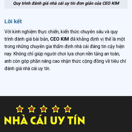
Quy trình đánh giá nhà cái uy tín đơn giản của CEO KIM
Lời kết
Với kinh nghiệm thực chiến, kiến thức chuyên sâu và quy
trình đánh giá bài bản,
CEO KIM
đã khẳng định vị thế là một
trong những chuyên gia thẩm định nhà cái đáng tin cậy hiện
nay. Không chỉ giúp người chơi lựa chọn nền tảng an toàn,
anh còn góp phần nâng cao nhận thức cộng đồng về tiêu chí
đánh giá nhà cái uy tín.