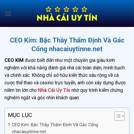
Skip
to
content
CEO Kim: Bậc Thầy Thẩm Định Và Gác
Cổng nhacaiuytinne.net
CEO KIM
được biết đến như một chuyên gia giàu kinh
nghiệm với khả năng đánh giá nhà cái toàn diện, minh bạch
và chính xác. Không chỉ sở hữu kiến thức sâu rộng về cá
cược thể thao và casino trực tuyến, anh còn xây dựng được
niềm tin lớn cho
Nhà Cái Uy Tín
nhờ quy trình kiểm chứng
nghiêm ngặt và góc nhìn khách quan.
MỤC LỤC
CEO Kim: Bậc Thầy Thẩm Định Và Gác Cổng
nhacaiuytinne.net