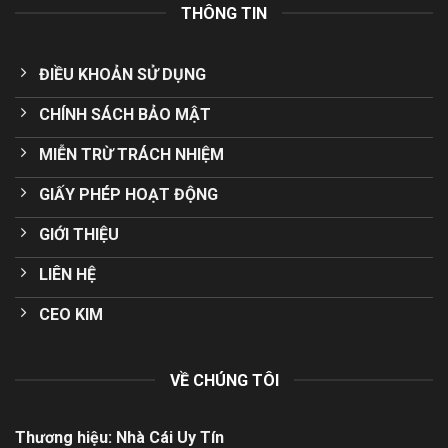
THÔNG TIN
ĐIỀU KHOẢN SỬ DỤNG
CHÍNH SÁCH BẢO MẬT
MIỄN TRỪ TRÁCH NHIỆM
GIẤY PHÉP HOẠT ĐỘNG
GIỚI THIỆU
LIÊN HỆ
CEO KIM
VỀ CHÚNG TÔI
Thương hiệu:
Nhà Cái Uy Tín