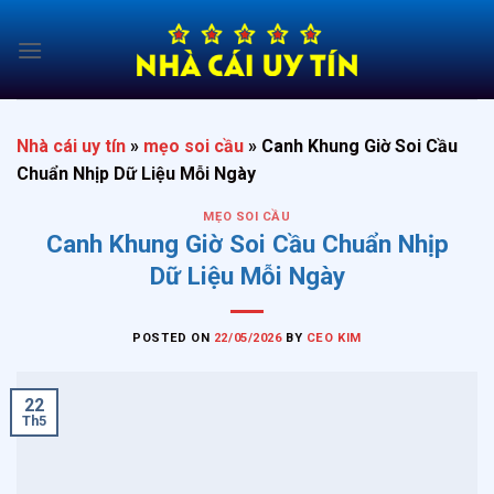
Skip
to
content
Nhà cái uy tín
»
mẹo soi cầu
»
Canh Khung Giờ Soi Cầu
Chuẩn Nhịp Dữ Liệu Mỗi Ngày
MẸO SOI CẦU
Canh Khung Giờ Soi Cầu Chuẩn Nhịp
Dữ Liệu Mỗi Ngày
POSTED ON
22/05/2026
BY
CEO KIM
22
Th5