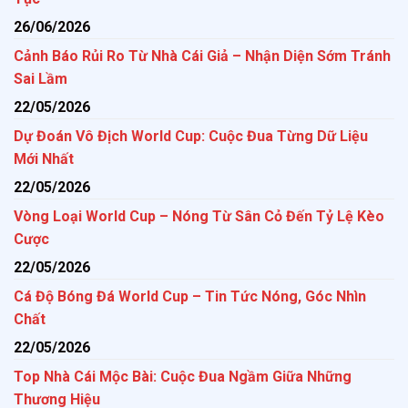
26/06/2026
Cảnh Báo Rủi Ro Từ Nhà Cái Giả – Nhận Diện Sớm Tránh
Sai Lầm
22/05/2026
Dự Đoán Vô Địch World Cup: Cuộc Đua Từng Dữ Liệu
Mới Nhất
22/05/2026
Vòng Loại World Cup – Nóng Từ Sân Cỏ Đến Tỷ Lệ Kèo
Cược
22/05/2026
Cá Độ Bóng Đá World Cup – Tin Tức Nóng, Góc Nhìn
Chất
22/05/2026
Top Nhà Cái Mộc Bài: Cuộc Đua Ngầm Giữa Những
Thương Hiệu