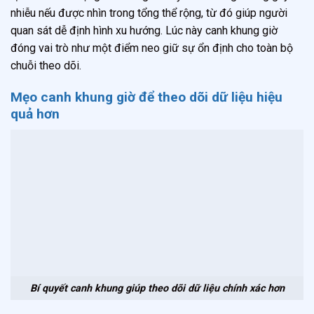
nhiễu nếu được nhìn trong tổng thể rộng, từ đó giúp người
quan sát dễ định hình xu hướng. Lúc này canh khung giờ
đóng vai trò như một điểm neo giữ sự ổn định cho toàn bộ
chuỗi theo dõi.
Mẹo canh khung giờ để theo dõi dữ liệu hiệu
quả hơn
Bí quyết canh khung giúp theo dõi dữ liệu chính xác hơn