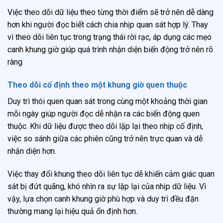
Việc theo dõi dữ liệu theo từng thời điểm sẽ trở nên dễ dàng
hơn khi người đọc biết cách chia nhịp quan sát hợp lý. Thay
vì theo dõi liên tục trong trạng thái rời rạc, áp dụng các mẹo
canh khung giờ giúp quá trình nhận diện biến động trở nên rõ
ràng
Theo dõi cố định theo một khung giờ quen thuộc
Duy trì thói quen quan sát trong cùng một khoảng thời gian
mỗi ngày giúp người đọc dễ nhận ra các biến động quen
thuộc. Khi dữ liệu được theo dõi lặp lại theo nhịp cố định,
việc so sánh giữa các phiên cũng trở nên trực quan và dễ
nhận diện hơn.
Việc thay đổi khung theo dõi liên tục dễ khiến cảm giác quan
sát bị đứt quãng, khó nhìn ra sự lặp lại của nhịp dữ liệu. Vì
vậy, lựa chọn canh khung giờ phù hợp và duy trì đều đặn
thường mang lại hiệu quả ổn định hơn.