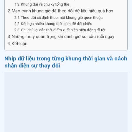
Khung dài và chu kỳ tổng thể
Mẹo canh khung giờ để theo dõi dữ liệu hiệu quả hơn
Theo dõi cố định theo một khung giờ quen thuộc
Kết hợp nhiều khung thời gian để đối chiếu
Ghi chú lại các thời điểm xuất hiện biến động rõ rệt
Những lưu ý quan trọng khi canh giờ soi cầu mỗi ngày
Kết luận
Nhịp dữ liệu trong từng khung thời gian và cách
nhận diện sự thay đổi