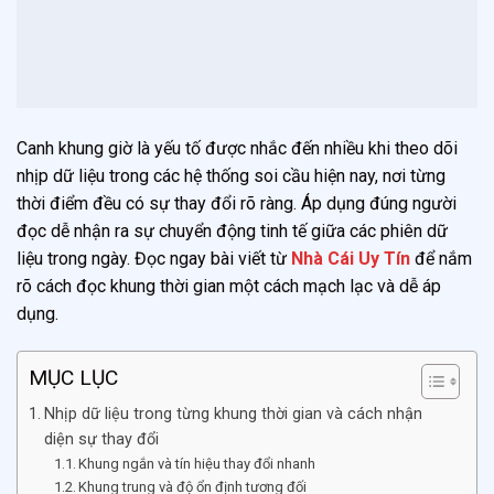
Canh khung giờ là yếu tố được nhắc đến nhiều khi theo dõi
nhịp dữ liệu trong các hệ thống soi cầu hiện nay, nơi từng
thời điểm đều có sự thay đổi rõ ràng. Áp dụng đúng người
đọc dễ nhận ra sự chuyển động tinh tế giữa các phiên dữ
liệu trong ngày. Đọc ngay bài viết từ
Nhà Cái Uy Tín
để nắm
rõ cách đọc khung thời gian một cách mạch lạc và dễ áp
dụng.
MỤC LỤC
Nhịp dữ liệu trong từng khung thời gian và cách nhận
diện sự thay đổi
Khung ngắn và tín hiệu thay đổi nhanh
Khung trung và độ ổn định tương đối