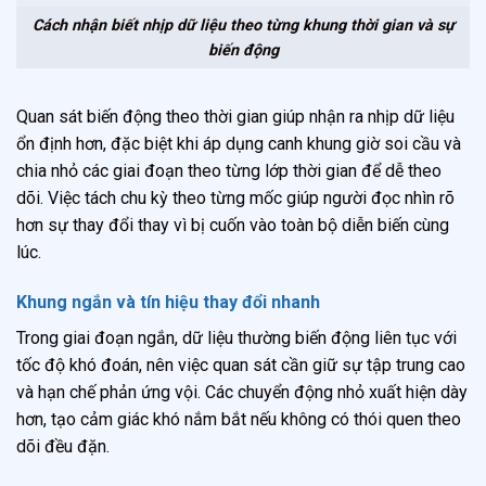
Cách nhận biết nhịp dữ liệu theo từng khung thời gian và sự
biến động
Quan sát biến động theo thời gian giúp nhận ra nhịp dữ liệu
ổn định hơn, đặc biệt khi áp dụng canh khung giờ soi cầu và
chia nhỏ các giai đoạn theo từng lớp thời gian để dễ theo
dõi. Việc tách chu kỳ theo từng mốc giúp người đọc nhìn rõ
hơn sự thay đổi thay vì bị cuốn vào toàn bộ diễn biến cùng
lúc.
Khung ngắn và tín hiệu thay đổi nhanh
Trong giai đoạn ngắn, dữ liệu thường biến động liên tục với
tốc độ khó đoán, nên việc quan sát cần giữ sự tập trung cao
và hạn chế phản ứng vội. Các chuyển động nhỏ xuất hiện dày
hơn, tạo cảm giác khó nắm bắt nếu không có thói quen theo
dõi đều đặn.