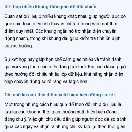
Kết hợp nhiều khung thời gian để đối chiếu
Quan sát dữ liệu ở nhiều khung khác nhau giúp người đọc có
góc nhìn toàn diện hơn thay vì chỉ tập trung vào một thời
điểm duy nhất. Các khung ngắn hỗ trợ nhận diện chuyển
động nhanh, trong khi khung dài giúp kiểm tra tính ổn định
của xu hướng.
Sự kết hợp này giúp hạn chế cảm giác nhiễu và tránh đánh
giá vội vàng theo các biến động tức thời. Khi canh khung giờ
theo hướng đối chiếu nhiều lớp dữ liệu, khả năng nhận diện
nhịp chuyển động sẽ rõ ràng và logic hơn.
Ghi chú lại các thời điểm xuất hiện biến động rõ rệt
Một trong những cách hiệu quả để theo dõi nhịp dữ liệu là
lưu lại các khoảng thời gian thường xuất hiện biến động
đáng chú ý. Việc ghi chú đều đặn giúp người đọc dễ so sánh
giữa các ngày và nhận ra những chu kỳ lặp lại theo thời gian.